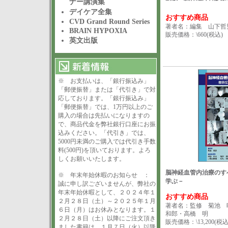
ナー講演集
デイケア全集
おすすめ商品
CVD Grand Round Series
著者名：編集 山下哲
BRAIN HYPOXIA
販売価格：\660(税込)
英文出版
※ お支払いは、「銀行振込み」
「郵便振替」または「代引き」で対
応しております。「銀行振込み」
「郵便振替」では、1万円以上のご
購入の場合は先払いになりますの
で、商品代金を弊社銀行口座にお振
込みください。「代引き」では、
5000円未満のご購入では代引き手数
料(500円)を頂いております。よろ
しくお願いいたします。
脳神経血管内治療の
※ 年末年始休暇のお知らせ ：
学ぶ－
誠に申し訳ございませんが、弊社の
年末年始休暇として、２０２４年１
おすすめ商品
２月２８日（土）～２０２５年１月
著者名：監修 菊池
６日（月）はお休みとなります。１
和郎・高橋 明
２月２８日（土）以降にご注文頂き
販売価格：\13,200(税込
ました書籍は、１月７日（火）以降