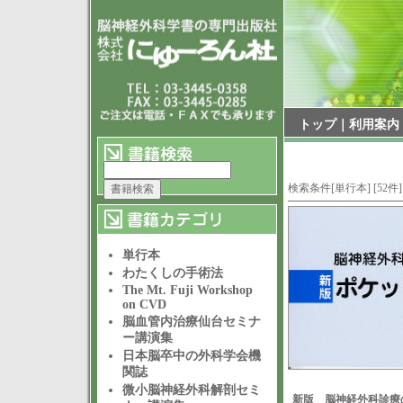
トップ
｜
利用案内
検索条件[単行本] [52件]
単行本
わたくしの手術法
The Mt. Fuji Workshop
on CVD
脳血管内治療仙台セミナ
ー講演集
日本脳卒中の外科学会機
関誌
微小脳神経外科解剖セミ
新版 脳神経外科診療