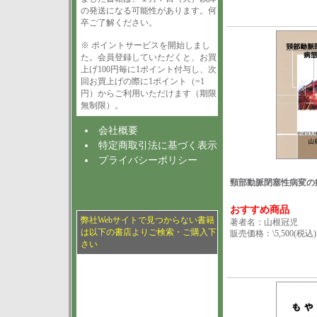
の発送になる可能性があります。何
卒ご了解ください。
※ ポイントサービスを開始しまし
た。会員登録していただくと、お買
上げ100円毎に1ポイント付与し、次
回お買上げの際に1ポイント（=1
円）からご利用いただけます（期限
無制限）。
会社概要
特定商取引法に基づく表示
プライバシーポリシー
頸部動脈閉塞性病変の
おすすめ商品
弊社Webサイトで見つからない書籍
著者名：山根冠児
は以下の書店よりご検索・ご購入下
販売価格：\5,500(税込)
さい