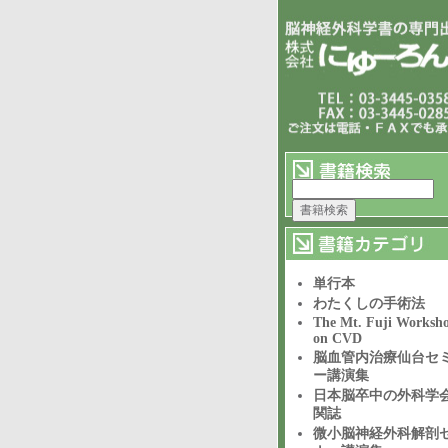
単行本
わたくしの手術法
The Mt. Fuji Worksh
on CVD
脳血管内治療仙台セ
ー講演集
日本脳卒中の外科学
関誌
微小脳神経外科解剖