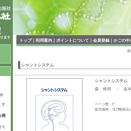
トップ
｜
利用案内
｜
ポイントについて
｜
会員登録
｜
かごの中
購
シャントシステム
シャントシステム
森 惟明 ・ 坂
op
ページ数：P
ミナ
販売価格：
\3,738
(税込)
会機
セミ