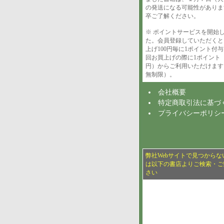
の発送になる可能性がありま
卒ご了解ください。
※ ポイントサービスを開始
た。会員登録していただくと
上げ100円毎に1ポイント付
回お買上げの際に1ポイント（
円）からご利用いただけます
無制限）。
会社概要
特定商取引法に基づ
プライバシーポリシ
弊社Webサイトで見つからな
は以下の書店よりご検索・ご
さい