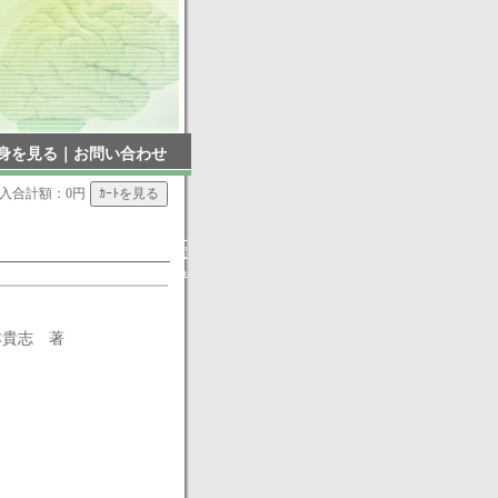
身を見る
｜
お問い合わせ
入合計額：0円
▲
戻
る
本貴志 著