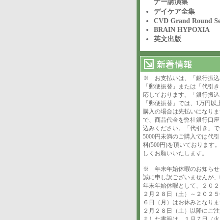
ナー講演集
デイケア全集
CVD Grand Round Se
BRAIN HYPOXIA
英文出版
※ お支払いは、「銀行振込
「郵便振替」または「代引き
応しております。「銀行振込
「郵便振替」では、1万円以
購入の場合は先払いになりま
で、商品代金を弊社銀行口座
込みください。「代引き」で
5000円未満のご購入では代
料(500円)を頂いております
しくお願いいたします。
※ 年末年始休暇のお知ら
誠に申し訳ございませんが、
年末年始休暇として、２０２
２月２８日（土）～２０２５
６日（月）はお休みとなりま
２月２８日（土）以降にご注
ました書籍は、１月７日（火