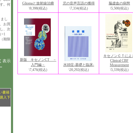
脳虚血の病態
Gliomaと放射線治療
児の音声言語の獲得
す。何
\5,500
(税込)
\9,398
(税込)
\7,334
(税込)
しまし
、お買
与し、次
=1
（期限
キセノンＣＴによ
新版 キセノンCT －
Clinical CBF
く表示
水頭症-基礎と臨床-
入門編－
Measurement
ー
\20,292
(税込)
\7,476
(税込)
\5,339
(税込)
い書籍
購入下