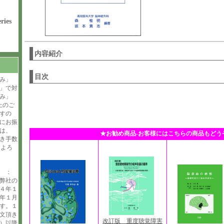
ries
内容紹介
目次
み」
」で対
み」
上のご
すの
にお振
は、
★お勧め商品-お客様にはこちらの商品もどう
引き手数
。よろ
せ ：
弊社の
４年１
年１月
す。１
文頂き
改訂版 重度聴覚障害
）以降