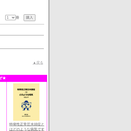
冊
▲戻る
ぞ★
特発性正常圧水頭症と
はどのような病気です