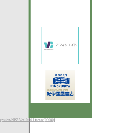
epsilon-NPZ Ver10.00 License[00000]