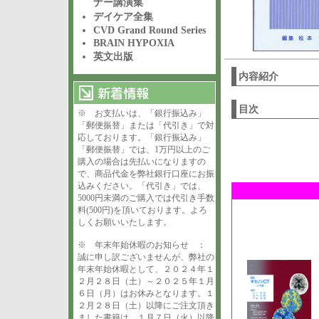
ナー講演集
デイケア全集
CVD Grand Round Series
BRAIN HYPOXIA
英文出版
内容紹介
目次
※ お支払いは、「銀行振込み」
「郵便振替」または「代引き」で対
応しております。「銀行振込み」
「郵便振替」では、1万円以上のご
購入の場合は先払いになりますの
で、商品代金を弊社銀行口座にお振
込みください。「代引き」では、
5000円未満のご購入では代引き手数
料(500円)を頂いております。よろ
しくお願いいたします。
※ 年末年始休暇のお知らせ ：
誠に申し訳ございませんが、弊社の
年末年始休暇として、２０２４年１
２月２８日（土）～２０２５年１月
６日（月）はお休みとなります。１
２月２８日（土）以降にご注文頂き
ました書籍は、１月７日（火）以降