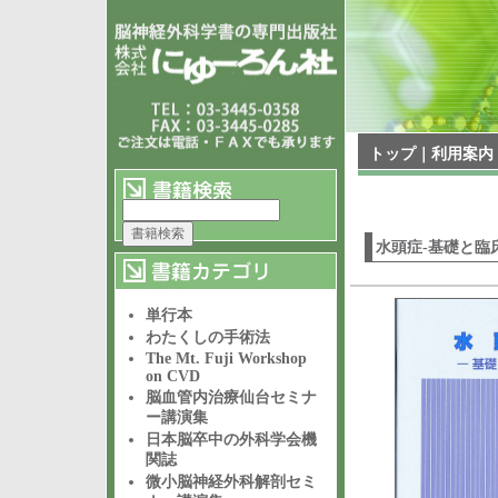
トップ
｜
利用案内
水頭症-基礎と臨床
単行本
わたくしの手術法
The Mt. Fuji Workshop
on CVD
脳血管内治療仙台セミナ
ー講演集
日本脳卒中の外科学会機
関誌
微小脳神経外科解剖セミ