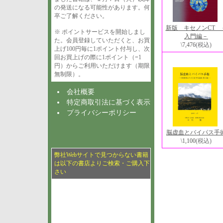
の発送になる可能性があります。何
卒ご了解ください。
新版 キセノンCT 
※ ポイントサービスを開始しまし
入門編－
た。会員登録していただくと、お買
\7,476
(税込)
上げ100円毎に1ポイント付与し、次
回お買上げの際に1ポイント（=1
円）からご利用いただけます（期限
無制限）。
会社概要
特定商取引法に基づく表示
プライバシーポリシー
脳虚血とバイパス手
\1,100
(税込)
弊社Webサイトで見つからない書籍
は以下の書店よりご検索・ご購入下
さい