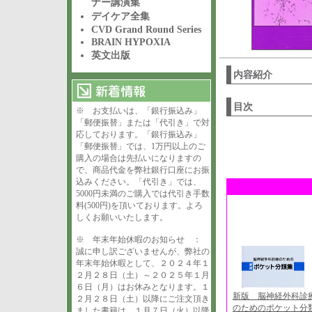
ナー講演集
デイケア全集
CVD Grand Round Series
BRAIN HYPOXIA
英文出版
内容紹介
目次
※ お支払いは、「銀行振込み」
「郵便振替」または「代引き」で対
応しております。「銀行振込み」
「郵便振替」では、1万円以上のご
購入の場合は先払いになりますの
で、商品代金を弊社銀行口座にお振
込みください。「代引き」では、
5000円未満のご購入では代引き手数
料(500円)を頂いております。よろ
しくお願いいたします。
※ 年末年始休暇のお知らせ ：
誠に申し訳ございませんが、弊社の
年末年始休暇として、２０２４年１
２月２８日（土）～２０２５年１月
６日（月）はお休みとなります。１
新版 脳神経外科診
２月２８日（土）以降にご注文頂き
のためのポケット分
ました書籍は、１月７日（火）以降