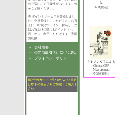
集
の発送になる可能性があります。何
\660
(税込)
卒ご了解ください。
※ ポイントサービスを開始しまし
た。会員登録していただくと、お買
上げ100円毎に1ポイント付与し、次
回お買上げの際に1ポイント（=1
円）からご利用いただけます（期限
無制限）。
会社概要
特定商取引法に基づく表示
プライバシーポリシー
キセノンＣＴによる
Clinical CBF
Measurement
\5,339
(税込)
弊社Webサイトで見つからない書籍
は以下の書店よりご検索・ご購入下
さい