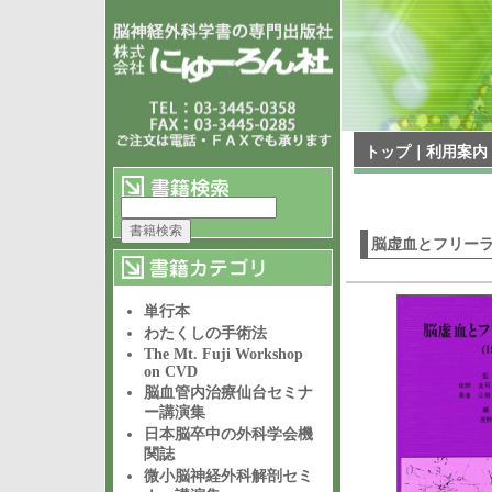
トップ
｜
利用案内
脳虚血とフリー
単行本
わたくしの手術法
The Mt. Fuji Workshop
on CVD
脳血管内治療仙台セミナ
ー講演集
日本脳卒中の外科学会機
関誌
微小脳神経外科解剖セミ