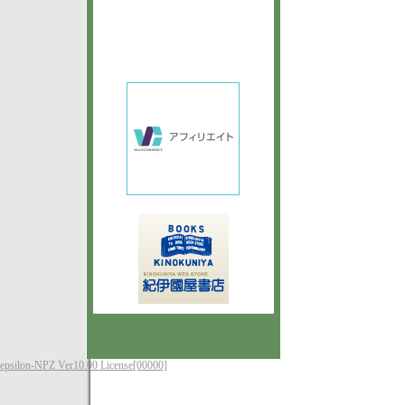
epsilon-NPZ Ver10.00 License[00000]