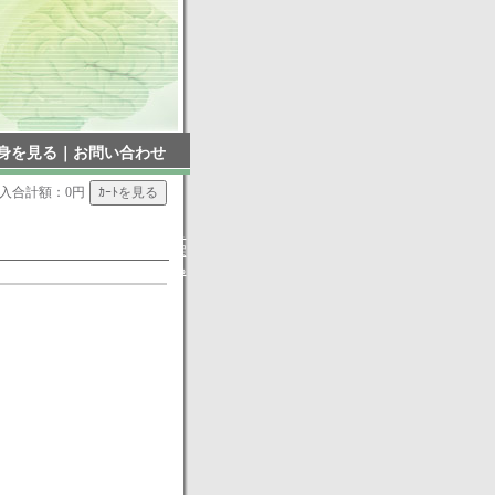
身を見る
｜
お問い合わせ
入合計額：0円
▲
戻
る