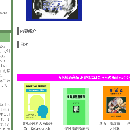
ries
内容紹介
目次
み」
」で対
み」
上のご
すの
にお振
は、
★お勧め商品-お客様にはこちらの商品もどう
引き手数
。よろ
せ ：
弊社の
４年１
年１月
す。１
脳神経外科の画像診
新版 脳虚血 －
文頂き
断 Reference File
と臨床－
慢性脳刺激療法
）以降