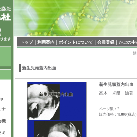
トップ
｜
利用案内
｜
ポイントについて
｜
会員登録
｜
かごの中
購
新生児頭蓋内出血
新生児頭蓋内出血
高木 卓爾 編著
op
ページ数：P
ミナ
販売価格：
\8,800
(税込)
会機
セミ