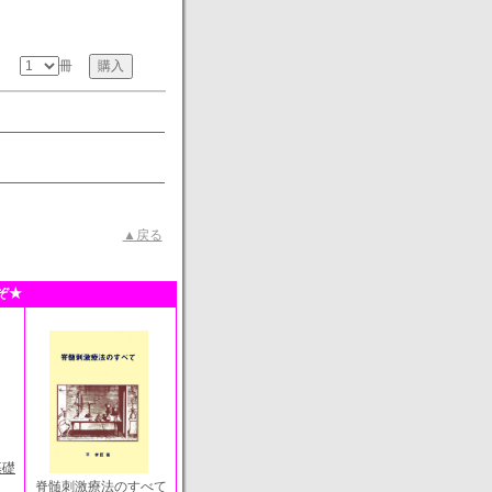
冊
▲戻る
ぞ★
基礎
脊髄刺激療法のすべて