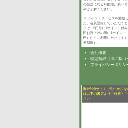
の発送になる可能性がありま
卒ご了解ください。
※ ポイントサービスを開始
た。会員登録していただくと
上げ100円毎に1ポイント付
回お買上げの際に1ポイント（
円）からご利用いただけます
無制限）。
会社概要
特定商取引法に基づ
プライバシーポリシ
弊社Webサイトで見つからな
は以下の書店よりご検索・ご
さい