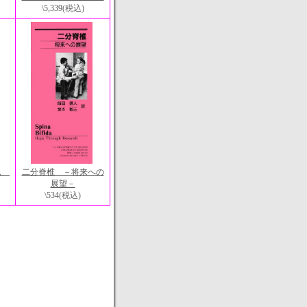
\5,339
(税込)
ーム
二分脊椎 －将来への
展望－
\534
(税込)