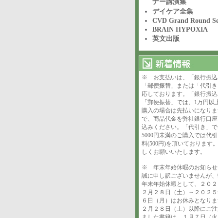
ナー講演集
デイケア全集
CVD Grand Round Se
BRAIN HYPOXIA
英文出版
※ お支払いは、「銀行振込
「郵便振替」または「代引き
応しております。「銀行振込
「郵便振替」では、1万円以
購入の場合は先払いになりま
で、商品代金を弊社銀行口座
込みください。「代引き」で
5000円未満のご購入では代
料(500円)を頂いております
しくお願いいたします。
※ 年末年始休暇のお知ら
誠に申し訳ございませんが、
年末年始休暇として、２０２
２月２８日（土）～２０２５
６日（月）はお休みとなりま
２月２８日（土）以降にご注
ました書籍は、１月７日（火