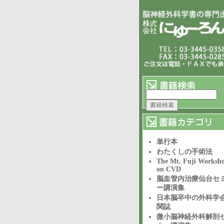
単行本
わたくしの手術法
The Mt. Fuji Worksh
on CVD
脳血管内治療仙台セ
ー講演集
日本脳卒中の外科学
関誌
微小脳神経外科解剖