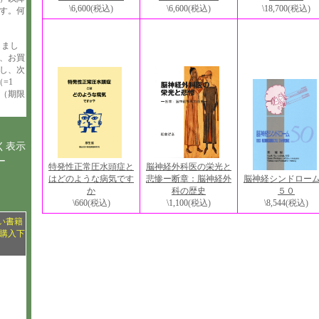
\6,600
(税込)
\18,700
(税込)
\6,600
(税込)
す。何
しまし
、お買
与し、次
=1
（期限
く表示
ー
脳神経外科医の栄光と
特発性正常圧水頭症と
悲惨ー断章：脳神経外
脳神経シンドロ
はどのような病気です
科の歴史
５０
か
\1,100
(税込)
\8,544
(税込)
\660
(税込)
い書籍
購入下