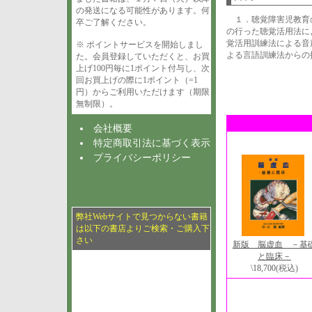
の発送になる可能性があります。何
１．聴覚障害児教育
卒ご了解ください。
の行った聴覚活用法に
覚活用訓練法による音
※ ポイントサービスを開始しまし
よる言語訓練法から
た。会員登録していただくと、お買
上げ100円毎に1ポイント付与し、次
回お買上げの際に1ポイント（=1
円）からご利用いただけます（期限
無制限）。
会社概要
特定商取引法に基づく表示
プライバシーポリシー
弊社Webサイトで見つからない書籍
は以下の書店よりご検索・ご購入下
さい
新版 脳虚血 －基
と臨床－
\18,700
(税込)