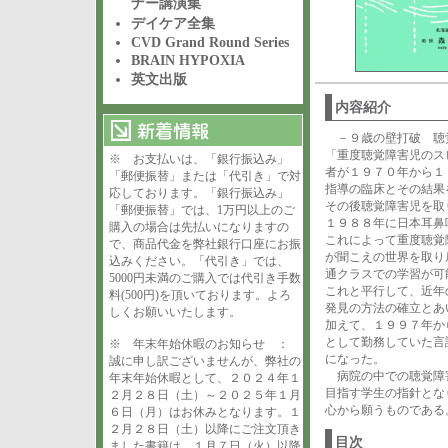
ナー講演集
デイケア全集
CVD Grand Round Series
BRAIN HYPOXIA
英文出版
内容紹介
－９歳の壁打破
「重度聴覚障害児のス
※ お支払いは、「銀行振込み」
者が１９７０年から１
「郵便振替」または「代引き」で対
指導の臨床とその結果
応しております。「銀行振込み」
その後聴覚障害児を取
「郵便振替」では、1万円以上のご
１９８８年に日本耳鼻
購入の場合は先払いになりますの
これによって重度聴覚
で、商品代金を弊社銀行口座にお振
が聞こえの世界を取り
込みください。「代引き」では、
通クラスでの学習が可
5000円未満のご購入では代引き手数
これと平行して、近年
料(500円)を頂いております。よろ
発見の方法の確立とあ
しくお願いいたします。
加えて、１９９７年か
として勤務していた言
※ 年末年始休暇のお知らせ ：
になった。
誠に申し訳ございませんが、弊社の
病院の中での聴覚障害
年末年始休暇として、２０２４年１
目指す学生の指針とな
２月２８日（土）～２０２５年１月
心から願うものである
６日（月）はお休みとなります。１
２月２８日（土）以降にご注文頂き
目次
ました書籍は、１月７日（火）以降