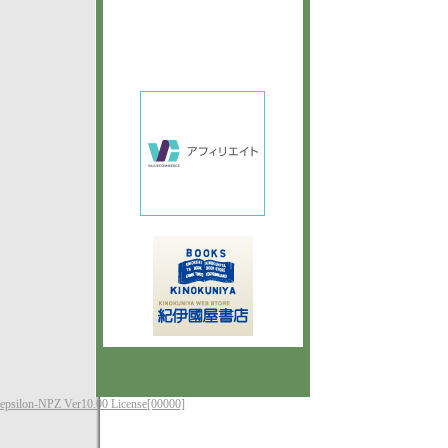
epsilon-NPZ Ver10.00 License[00000]