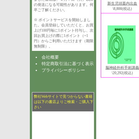
新生児頭蓋内出血
の発送になる可能性があります。何
\8,800
(税込)
卒ご了解ください。
※ ポイントサービスを開始しまし
た。会員登録していただくと、お買
上げ100円毎に1ポイント付与し、次
回お買上げの際に1ポイント（=1
円）からご利用いただけます（期限
無制限）。
会社概要
特定商取引法に基づく表示
脳神経外科手術講義
プライバシーポリシー
\20,292
(税込)
弊社Webサイトで見つからない書籍
は以下の書店よりご検索・ご購入下
さい