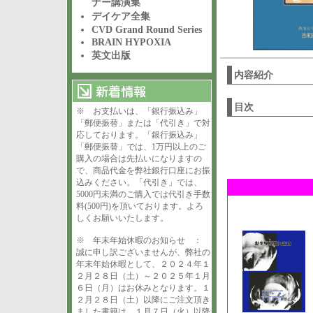
ナー講演集
デイケア全集
CVD Grand Round Series
BRAIN HYPOXIA
英文出版
内容紹介
目次
※ お支払いは、「銀行振込み」
「郵便振替」または「代引き」で対
応しております。「銀行振込み」
「郵便振替」では、1万円以上のご
購入の場合は先払いになりますの
で、商品代金を弊社銀行口座にお振
込みください。「代引き」では、
5000円未満のご購入では代引き手数
料(500円)を頂いております。よろ
しくお願いいたします。
※ 年末年始休暇のお知らせ ：
誠に申し訳ございませんが、弊社の
年末年始休暇として、２０２４年１
２月２８日（土）～２０２５年１月
６日（月）はお休みとなります。１
２月２８日（土）以降にご注文頂き
ました書籍は、１月７日（火）以降