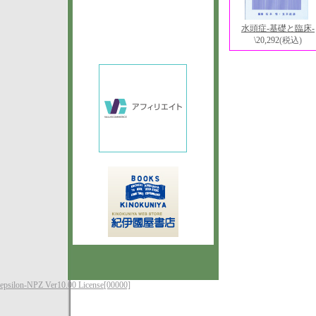
水頭症-基礎と臨床-
\20,292
(税込)
epsilon-NPZ Ver10.00 License[00000]