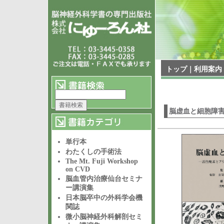
トップ
｜
利用案内
脳虚血と細胞障
単行本
わたくしの手術法
The Mt. Fuji Workshop
on CVD
脳血管内治療仙台セミナ
ー講演集
日本脳卒中の外科学会機
関誌
微小脳神経外科解剖セミ