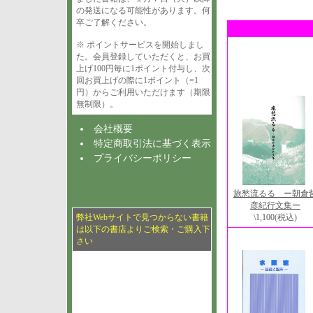
の発送になる可能性があります。何
卒ご了解ください。
※ ポイントサービスを開始しまし
た。会員登録していただくと、お買
上げ100円毎に1ポイント付与し、次
回お買上げの際に1ポイント（=1
円）からご利用いただけます（期限
無制限）。
会社概要
特定商取引法に基づく表示
プライバシーポリシー
旅愁流るる ー朝倉
彦紀行文集ー
弊社Webサイトで見つからない書籍
\1,100
(税込)
は以下の書店よりご検索・ご購入下
さい