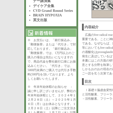
ナー講演集
デイケア全集
CVD Grand Round Series
BRAIN HYPOXIA
英文出版
内容紹介
広義のfree radi
重要である。ことに神
※ お支払いは、「銀行振込み」
である。なぜならば、
「郵便振替」または「代引き」で対
等においてもfree ra
応しております。「銀行振込み」
の過酸化はprosta
「郵便振替」では、1万円以上のご
発生に及ぼしているは
購入の場合は先払いになりますの
本書にはこの方面の研
で、商品代金を弊社銀行口座にお振
意とする分野を執筆し
込みください。「代引き」では、
しかもおのおの現在の
5000円未満のご購入では代引き手数
ご一読を乞う次第であ
料(500円)を頂いております。よろ
しくお願いいたします。
目次
※ 年末年始休暇のお知らせ ：
Ⅰ基礎Ⅱ脳虚血変性
誠に申し訳ございませんが、弊社の
と活性酸素、フリーラ
年末年始休暇として、２０２４年１
－活性酸素、フリーラ
２月２８日（土）～２０２５年１月
６日（月）はお休みとなります。１
２月２８日（土）以降にご注文頂き
ました書籍は、１月７日（火）以降