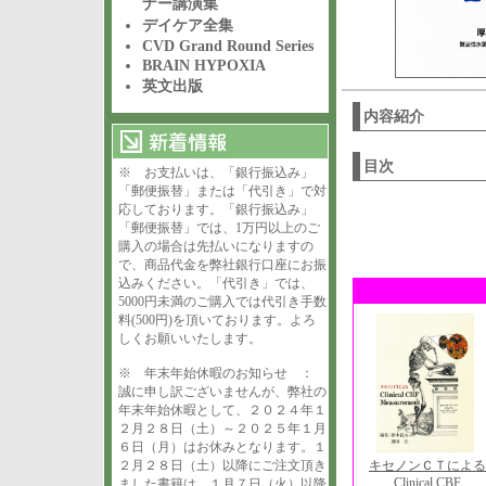
ナー講演集
デイケア全集
CVD Grand Round Series
BRAIN HYPOXIA
英文出版
内容紹介
目次
※ お支払いは、「銀行振込み」
「郵便振替」または「代引き」で対
応しております。「銀行振込み」
「郵便振替」では、1万円以上のご
購入の場合は先払いになりますの
で、商品代金を弊社銀行口座にお振
込みください。「代引き」では、
5000円未満のご購入では代引き手数
料(500円)を頂いております。よろ
しくお願いいたします。
※ 年末年始休暇のお知らせ ：
誠に申し訳ございませんが、弊社の
年末年始休暇として、２０２４年１
２月２８日（土）～２０２５年１月
６日（月）はお休みとなります。１
２月２８日（土）以降にご注文頂き
キセノンＣＴによる
Clinical CBF
ました書籍は、１月７日（火）以降