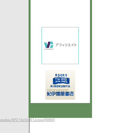
epsilon-NPZ Ver10.00 License[00000]