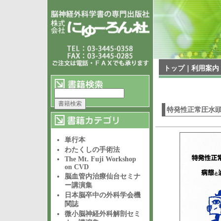
トップ
｜
利用案内
特発性正常圧水
単行本
わたくしの手術法
The Mt. Fuji Workshop
on CVD
脳血管内治療仙台セミナ
ー講演集
日本脳卒中の外科学会機
関誌
微小脳神経外科解剖セミ