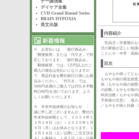
ナー講演集
デイケア全集
CVD Grand Round Series
BRAIN HYPOXIA
英文出版
内容紹介
乳幼児～学童期のも
児の家族が正しい知識
※ お支払いは、「銀行振込み」
ことに小・中学・高校
「郵便振替」または「代引き」で対
応しております。「銀行振込み」
目次
「郵便振替」では、1万円以上のご
購入の場合は先払いになりますの
もやもや病ってどん
で、商品代金を弊社銀行口座にお振
もやもや病の発生頻度
込みください。「代引き」では、
病（もやもや病の病態
5000円未満のご購入では代引き手数
の診断／もやもや病の
料(500円)を頂いております。よろ
科的治療／もやもや病に
しくお願いいたします。
手術後の注意） 成人
／もやもや病と妊娠・
※ 年末年始休暇のお知らせ ：
誠に申し訳ございませんが、弊社の
年末年始休暇として、２０２４年１
２月２８日（土）～２０２５年１月
６日（月）はお休みとなります。１
２月２８日（土）以降にご注文頂き
ました書籍は、１月７日（火）以降