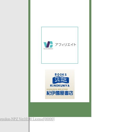
epsilon-NPZ Ver10.00 License[00000]