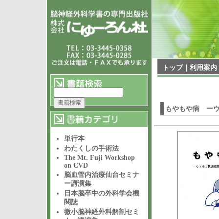
トップ
｜
利用案内
もやもや病 ー
単行本
わたくしの手術法
The Mt. Fuji Workshop
on CVD
脳血管内治療仙台セミナ
ー講演集
日本脳卒中の外科学会機
関誌
微小脳神経外科解剖セミ