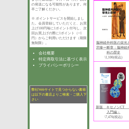
の発送になる可能性があります。何
卒ご了解ください。
※ ポイントサービスを開始しまし
た。会員登録していただくと、お買
上げ100円毎に1ポイント付与し、次
回お買上げの際に1ポイント（=1
円）からご利用いただけます（期限
脳神経外科医の栄光
無制限）。
悲惨ー断章：脳神経
科の歴史
会社概要
\1,100
(税込)
特定商取引法に基づく表示
プライバシーポリシー
弊社Webサイトで見つからない書籍
は以下の書店よりご検索・ご購入下
さい
新版 キセノンCT 
入門編－
\7,476
(税込)