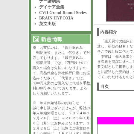
ナー講演集
デイケア全集
CVD Grand Round Series
BRAIN HYPOXIA
英文出版
内容紹介
「先天異常の臨床と
述し、初期のＭＲＩな
※ お支払いは、「銀行振込み」
そこで改訂版に代えて
「郵便振替」または「代引き」で対
本書は「先天異常とＣ
応しております。「銀行振込み」
き課題を簡潔に述べ、
「郵便振替」では、1万円以上のご
要文献として掲載しま
購入の場合は先払いになりますの
とに記述した要約は、
で、商品代金を弊社銀行口座にお振
てていただけるもの
込みください。「代引き」では、
5000円未満のご購入では代引き手数
目次
料(500円)を頂いております。よろ
しくお願いいたします。
※ 年末年始休暇のお知らせ ：
誠に申し訳ございませんが、弊社の
年末年始休暇として、２０２４年１
２月２８日（土）～２０２５年１月
６日（月）はお休みとなります。１
２月２８日（土）以降にご注文頂き
ました書籍は、１月７日（火）以降