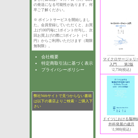
の発送になる可能性があります。何
卒ご了解ください。
※ ポイントサービスを開始しまし
た。会員登録していただくと、お買
上げ100円毎に1ポイント付与し、次
回お買上げの際に1ポイント（=1
円）からご利用いただけます（期限
無制限）。
会社概要
マイクロサージャリ
特定商取引法に基づく表示
入門 第2版
\2,750
(税込)
プライバシーポリシー
弊社Webサイトで見つからない書籍
は以下の書店よりご検索・ご購入下
さい
ドイツにおける脳神
外科発展の歳月
\1,980
(税込)