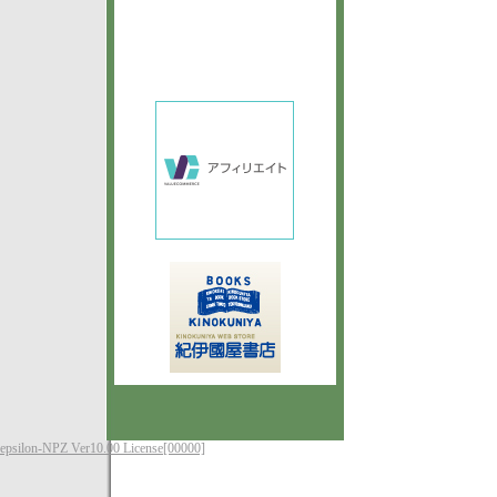
epsilon-NPZ Ver10.00 License[00000]