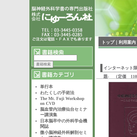
トップ
｜
利用案内
インターネット限
題- （定価 1
単行本
わたくしの手術法
The Mt. Fuji Workshop
on CVD
脳血管内治療仙台セミナ
ー講演集
日本脳卒中の外科学会機
関誌
微小脳神経外科解剖セミ