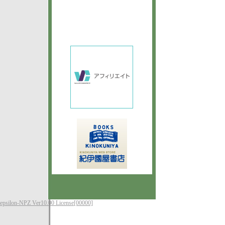
epsilon-NPZ Ver10.00 License[00000]