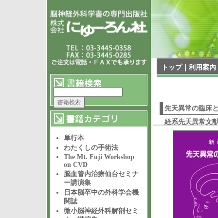
トップ
｜
利用案内
先天異常の臨床と
経系先天異常文献
単行本
わたくしの手術法
The Mt. Fuji Workshop
on CVD
脳血管内治療仙台セミナ
ー講演集
日本脳卒中の外科学会機
関誌
微小脳神経外科解剖セミ