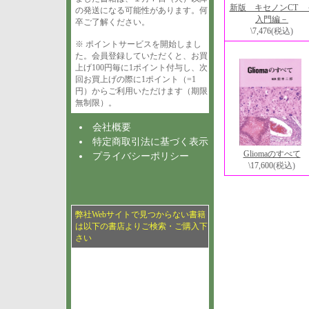
新版 キセノンCT 
の発送になる可能性があります。何
入門編－
卒ご了解ください。
\7,476
(税込)
※ ポイントサービスを開始しまし
た。会員登録していただくと、お買
上げ100円毎に1ポイント付与し、次
回お買上げの際に1ポイント（=1
円）からご利用いただけます（期限
無制限）。
会社概要
特定商取引法に基づく表示
Gliomaのすべて
プライバシーポリシー
\17,600
(税込)
弊社Webサイトで見つからない書籍
は以下の書店よりご検索・ご購入下
さい