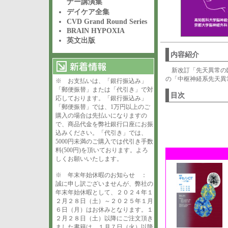
ナー講演集
デイケア全集
CVD Grand Round Series
BRAIN HYPOXIA
英文出版
内容紹介
新改訂「先天異常の
の「中枢神経系先天異
※ お支払いは、「銀行振込み」
「郵便振替」または「代引き」で対
目次
応しております。「銀行振込み」
「郵便振替」では、1万円以上のご
購入の場合は先払いになりますの
で、商品代金を弊社銀行口座にお振
込みください。「代引き」では、
5000円未満のご購入では代引き手数
料(500円)を頂いております。よろ
しくお願いいたします。
※ 年末年始休暇のお知らせ ：
誠に申し訳ございませんが、弊社の
年末年始休暇として、２０２４年１
２月２８日（土）～２０２５年１月
６日（月）はお休みとなります。１
２月２８日（土）以降にご注文頂き
ました書籍は、１月７日（火）以降