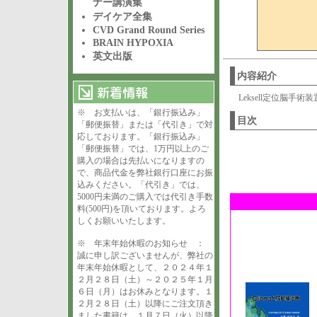
ナー講演集
デイケア全集
CVD Grand Round Series
BRAIN HYPOXIA
英文出版
内容紹介
Leksell定位脳
※ お支払いは、「銀行振込み」
目次
「郵便振替」または「代引き」で対
応しております。「銀行振込み」
「郵便振替」では、1万円以上のご
購入の場合は先払いになりますの
で、商品代金を弊社銀行口座にお振
込みください。「代引き」では、
5000円未満のご購入では代引き手数
料(500円)を頂いております。よろ
しくお願いいたします。
※ 年末年始休暇のお知らせ ：
誠に申し訳ございませんが、弊社の
年末年始休暇として、２０２４年１
２月２８日（土）～２０２５年１月
６日（月）はお休みとなります。１
２月２８日（土）以降にご注文頂き
ました書籍は、１月７日（火）以降