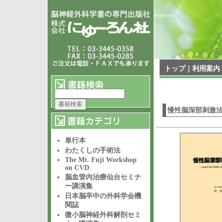
トップ
｜
利用案内
慢性脳深部刺激
単行本
わたくしの手術法
The Mt. Fuji Workshop
on CVD
脳血管内治療仙台セミナ
ー講演集
日本脳卒中の外科学会機
関誌
微小脳神経外科解剖セミ