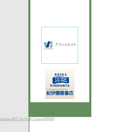
epsilon-NPZ Ver10.00 License[00000]