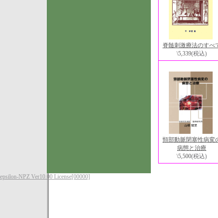
脊髄刺激療法のすべ
\5,339
(税込)
頸部動脈閉塞性病変
病態と治療
\5,500
(税込)
epsilon-NPZ Ver10.00 License[00000]