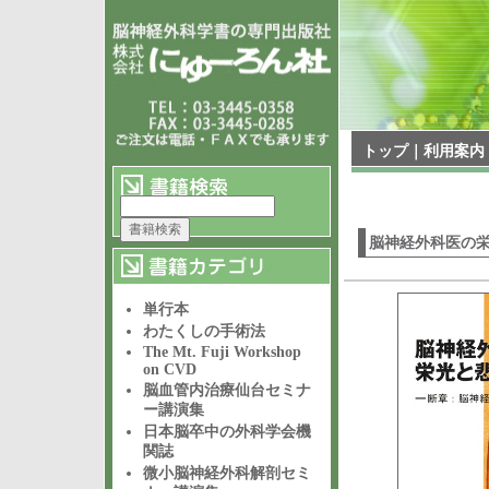
トップ
｜
利用案内
脳神経外科医の
単行本
わたくしの手術法
The Mt. Fuji Workshop
on CVD
脳血管内治療仙台セミナ
ー講演集
日本脳卒中の外科学会機
関誌
微小脳神経外科解剖セミ