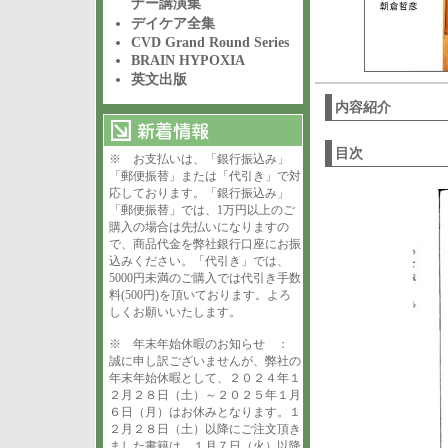
ナー講演集
デイケア全集
CVD Grand Round Series
BRAIN HYPOXIA
英文出版
内容紹介
目次
※ お支払いは、「銀行振込み」
「郵便振替」または「代引き」で対
応しております。「銀行振込み」
「郵便振替」では、1万円以上のご
購入の場合は先払いになりますの
で、商品代金を弊社銀行口座にお振
込みください。「代引き」では、
5000円未満のご購入では代引き手数
料(500円)を頂いております。よろ
しくお願いいたします。
※ 年末年始休暇のお知らせ ：
誠に申し訳ございませんが、弊社の
年末年始休暇として、２０２４年１
２月２８日（土）～２０２５年１月
６日（月）はお休みとなります。１
２月２８日（土）以降にご注文頂き
ました書籍は、１月７日（火）以降