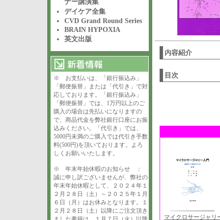
ナー講演集
デイケア全集
CVD Grand Round Series
BRAIN HYPOXIA
英文出版
内容紹介
目次
※ お支払いは、「銀行振込み」
「郵便振替」または「代引き」で対
応しております。「銀行振込み」
「郵便振替」では、1万円以上のご
購入の場合は先払いになりますの
で、商品代金を弊社銀行口座にお振
込みください。「代引き」では、
5000円未満のご購入では代引き手数
料(500円)を頂いております。よろ
しくお願いいたします。
※ 年末年始休暇のお知らせ ：
誠に申し訳ございませんが、弊社の
年末年始休暇として、２０２４年１
２月２８日（土）～２０２５年１月
６日（月）はお休みとなります。１
２月２８日（土）以降にご注文頂き
マイクロサージャリ
ました書籍は、１月７日（火）以降