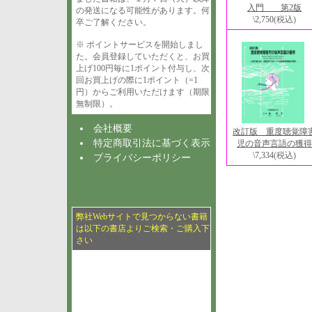
入門 第2版
の発送になる可能性があります。何
\2,750
(税込)
卒ご了解ください。
※ ポイントサービスを開始しまし
た。会員登録していただくと、お買
上げ100円毎に1ポイント付与し、次
回お買上げの際に1ポイント（=1
円）からご利用いただけます（期限
無制限）。
会社概要
改訂版 重度聴覚障
特定商取引法に基づく表示
児の音声言語の獲得
\7,334
(税込)
プライバシーポリシー
弊社Webサイトで見つからない書籍
は以下の書店よりご検索・ご購入下
さい