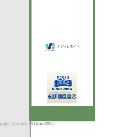
epsilon-NPZ Ver10.00 License[00000]