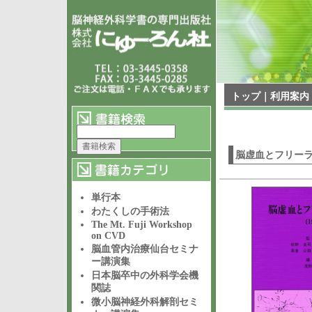
トップ
｜
利用案内
脳虚血とフリー
単行本
わたくしの手術法
The Mt. Fuji Workshop
on CVD
脳血管内治療仙台セミナ
ー講演集
日本脳卒中の外科学会機
関誌
微小脳神経外科解剖セミ