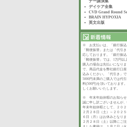
ナー講演集
デイケア全集
CVD Grand Round Se
BRAIN HYPOXIA
英文出版
※ お支払いは、「銀行振込
「郵便振替」または「代引き
応しております。「銀行振込
「郵便振替」では、1万円以
購入の場合は先払いになりま
で、商品代金を弊社銀行口座
込みください。「代引き」で
5000円未満のご購入では代
料(500円)を頂いております
しくお願いいたします。
※ 年末年始休暇のお知ら
誠に申し訳ございませんが、
年末年始休暇として、２０２
２月２８日（土）～２０２５
６日（月）はお休みとなりま
２月２８日（土）以降にご注
ました書籍は、１月７日（火