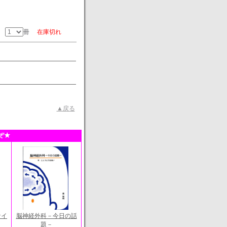
冊
冊
在庫切れ
▲戻る
ぞ★
ナイ
脳神経外科－今日の話
題－