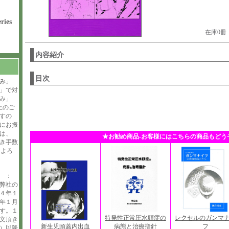
ries
在庫0
内容紹介
目次
み」
」で対
み」
上のご
すの
にお振
は、
★お勧め商品-お客様にはこちらの商品もどう
引き手数
。よろ
せ ：
弊社の
４年１
年１月
す。１
特発性正常圧水頭症の
レクセルのガンマ
文頂き
病態と治療指針
フ
新生児頭蓋内出血
）以降