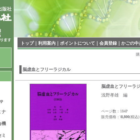
トップ
｜
利用案内
｜
ポイントについて
｜
会員登録
｜
かごの中
購
脳虚血とフリーラジカル
脳虚血とフリーラ
浅野孝雄 編
op
ページ数：184P
ミナ
販売価格：
\8,800
(税込)
会機
セミ