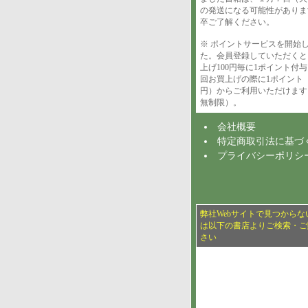
の発送になる可能性がありま
卒ご了解ください。
※ ポイントサービスを開始
た。会員登録していただくと
上げ100円毎に1ポイント付
回お買上げの際に1ポイント（
円）からご利用いただけます
無制限）。
会社概要
特定商取引法に基づ
プライバシーポリシ
弊社Webサイトで見つからな
は以下の書店よりご検索・ご
さい