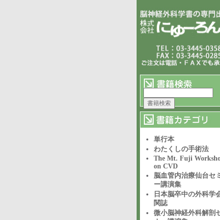
単行本
わたくしの手術法
The Mt. Fuji Worksh
on CVD
脳血管内治療仙台セ
ー講演集
日本脳卒中の外科学
関誌
微小脳神経外科解剖