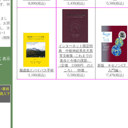
\1,430
(税込)
\5,500
(税込)
\8,800
(税込)
す。何
しまし
、お買
与し、次
=1
（期限
インターネット限定特
典 中枢神経系先天異
常文献集 -これまでの
く表示
進歩と今後の課題-
ー
新版 キセノンCT
（定価 11000円 のと
脳虚血とバイパス手術
入門編－
ころ） 特価
\1,100
(税込)
\7,476
(税込)
\5,500
(税込)
い書籍
購入下