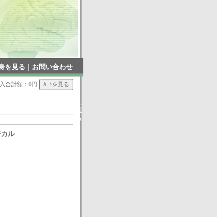
身を見る
｜
お問い合わせ
入合計額：0円
▲
戻
る
ジカル