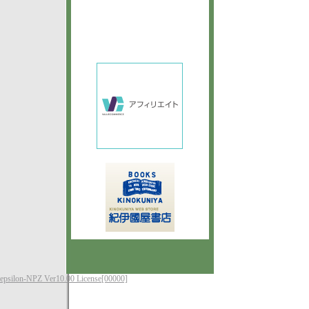
epsilon-NPZ Ver10.00 License[00000]