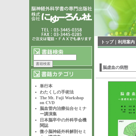
トップ
｜
利用案内
脳虚血の病態
単行本
わたくしの手術法
The Mt. Fuji Workshop
on CVD
脳血管内治療仙台セミナ
ー講演集
日本脳卒中の外科学会機
関誌
微小脳神経外科解剖セミ