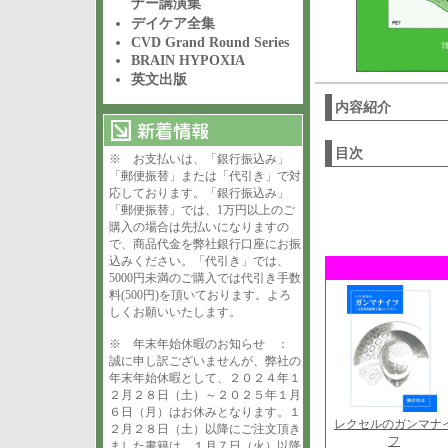
ナー講演集
デイケア全集
CVD Grand Round Series
BRAIN HYPOXIA
英文出版
内容紹介
目次
※ お支払いは、「銀行振込み」
「郵便振替」または「代引き」で対
応しております。「銀行振込み」
「郵便振替」では、1万円以上のご
購入の場合は先払いになりますの
で、商品代金を弊社銀行口座にお振
込みください。「代引き」では、
5000円未満のご購入では代引き手数
料(500円)を頂いております。よろ
しくお願いいたします。
※ 年末年始休暇のお知らせ ：
誠に申し訳ございませんが、弊社の
年末年始休暇として、２０２４年１
２月２８日（土）～２０２５年１月
６日（月）はお休みとなります。１
レクセルのガンマナ
２月２８日（土）以降にご注文頂き
フ
ました書籍は、１月７日（火）以降