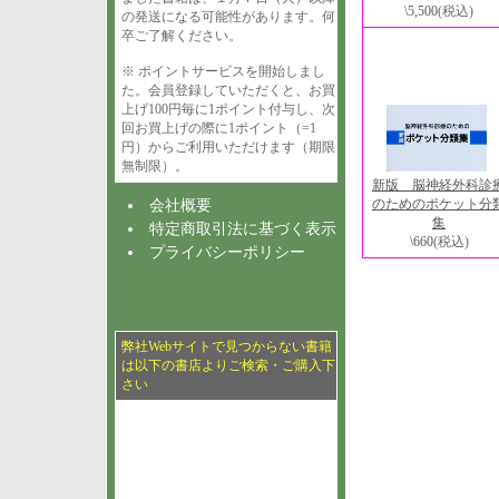
\5,500
(税込)
の発送になる可能性があります。何
卒ご了解ください。
※ ポイントサービスを開始しまし
た。会員登録していただくと、お買
上げ100円毎に1ポイント付与し、次
回お買上げの際に1ポイント（=1
円）からご利用いただけます（期限
無制限）。
新版 脳神経外科診
のためのポケット分
会社概要
集
特定商取引法に基づく表示
\660
(税込)
プライバシーポリシー
弊社Webサイトで見つからない書籍
は以下の書店よりご検索・ご購入下
さい