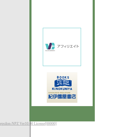
epsilon-NPZ Ver10.00 License[00000]