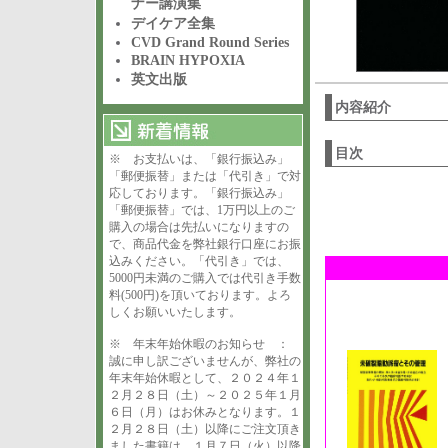
ナー講演集
デイケア全集
CVD Grand Round Series
BRAIN HYPOXIA
英文出版
内容紹介
目次
※ お支払いは、「銀行振込み」
「郵便振替」または「代引き」で対
応しております。「銀行振込み」
「郵便振替」では、1万円以上のご
購入の場合は先払いになりますの
で、商品代金を弊社銀行口座にお振
込みください。「代引き」では、
5000円未満のご購入では代引き手数
料(500円)を頂いております。よろ
しくお願いいたします。
※ 年末年始休暇のお知らせ ：
誠に申し訳ございませんが、弊社の
年末年始休暇として、２０２４年１
２月２８日（土）～２０２５年１月
６日（月）はお休みとなります。１
２月２８日（土）以降にご注文頂き
ました書籍は、１月７日（火）以降