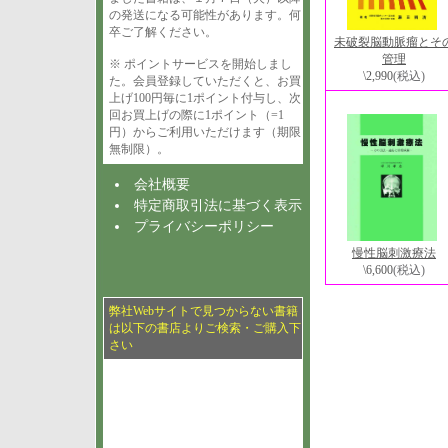
の発送になる可能性があります。何
卒ご了解ください。
未破裂脳動脈瘤とそ
管理
※ ポイントサービスを開始しまし
\2,990
(税込)
た。会員登録していただくと、お買
上げ100円毎に1ポイント付与し、次
回お買上げの際に1ポイント（=1
円）からご利用いただけます（期限
無制限）。
会社概要
特定商取引法に基づく表示
プライバシーポリシー
慢性脳刺激療法
\6,600
(税込)
弊社Webサイトで見つからない書籍
は以下の書店よりご検索・ご購入下
さい