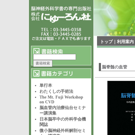
トップ
｜
利用案内
脳脊髄の血管
単行本
わたくしの手術法
The Mt. Fuji Workshop
on CVD
脳血管内治療仙台セミナ
ー講演集
日本脳卒中の外科学会機
関誌
微小脳神経外科解剖セミ