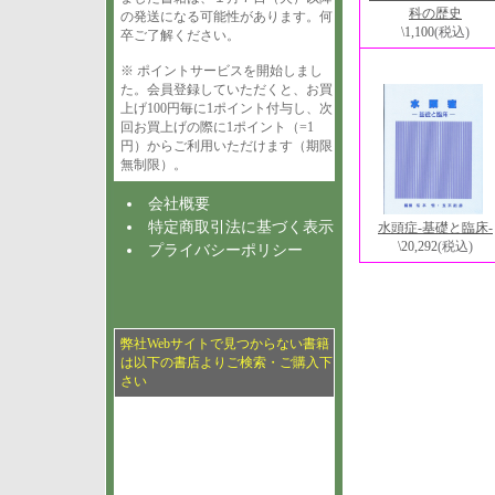
科の歴史
の発送になる可能性があります。何
\1,100
(税込)
卒ご了解ください。
※ ポイントサービスを開始しまし
た。会員登録していただくと、お買
上げ100円毎に1ポイント付与し、次
回お買上げの際に1ポイント（=1
円）からご利用いただけます（期限
無制限）。
会社概要
特定商取引法に基づく表示
水頭症-基礎と臨床-
\20,292
(税込)
プライバシーポリシー
弊社Webサイトで見つからない書籍
は以下の書店よりご検索・ご購入下
さい