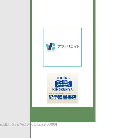
epsilon-NPZ Ver10.00 License[00000]