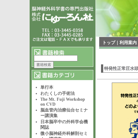
トップ
｜
利用案内
特発性正常圧水
単行本
わたくしの手術法
The Mt. Fuji Workshop
on CVD
脳血管内治療仙台セミナ
ー講演集
日本脳卒中の外科学会機
関誌
微小脳神経外科解剖セミ