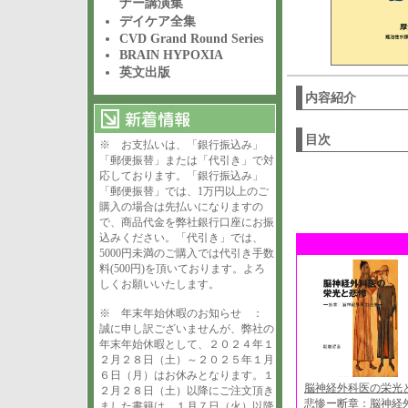
ナー講演集
デイケア全集
CVD Grand Round Series
BRAIN HYPOXIA
英文出版
内容紹介
目次
※ お支払いは、「銀行振込み」
「郵便振替」または「代引き」で対
応しております。「銀行振込み」
「郵便振替」では、1万円以上のご
購入の場合は先払いになりますの
で、商品代金を弊社銀行口座にお振
込みください。「代引き」では、
5000円未満のご購入では代引き手数
料(500円)を頂いております。よろ
しくお願いいたします。
※ 年末年始休暇のお知らせ ：
誠に申し訳ございませんが、弊社の
年末年始休暇として、２０２４年１
２月２８日（土）～２０２５年１月
６日（月）はお休みとなります。１
脳神経外科医の栄光
２月２８日（土）以降にご注文頂き
悲惨ー断章：脳神経
ました書籍は、１月７日（火）以降