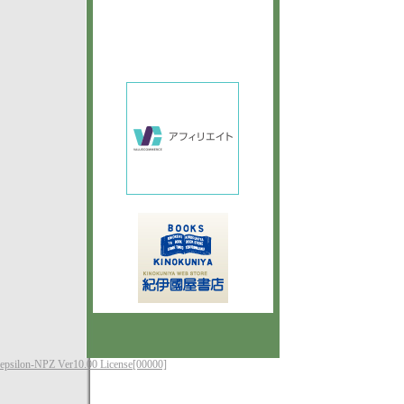
epsilon-NPZ Ver10.00 License[00000]