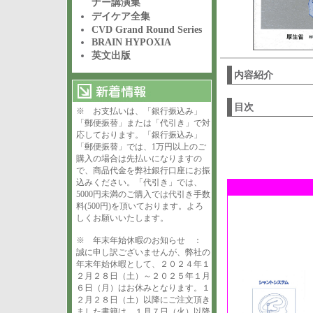
ナー講演集
デイケア全集
CVD Grand Round Series
BRAIN HYPOXIA
英文出版
内容紹介
目次
※ お支払いは、「銀行振込み」
「郵便振替」または「代引き」で対
応しております。「銀行振込み」
「郵便振替」では、1万円以上のご
購入の場合は先払いになりますの
で、商品代金を弊社銀行口座にお振
込みください。「代引き」では、
5000円未満のご購入では代引き手数
料(500円)を頂いております。よろ
しくお願いいたします。
※ 年末年始休暇のお知らせ ：
誠に申し訳ございませんが、弊社の
年末年始休暇として、２０２４年１
２月２８日（土）～２０２５年１月
６日（月）はお休みとなります。１
２月２８日（土）以降にご注文頂き
ました書籍は、１月７日（火）以降