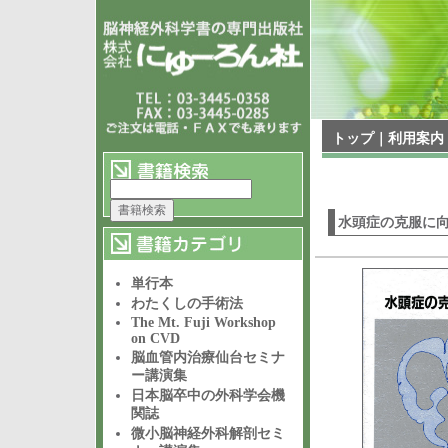
トップ
｜
利用案内
水頭症の克服に
単行本
わたくしの手術法
The Mt. Fuji Workshop
on CVD
脳血管内治療仙台セミナ
ー講演集
日本脳卒中の外科学会機
関誌
微小脳神経外科解剖セミ