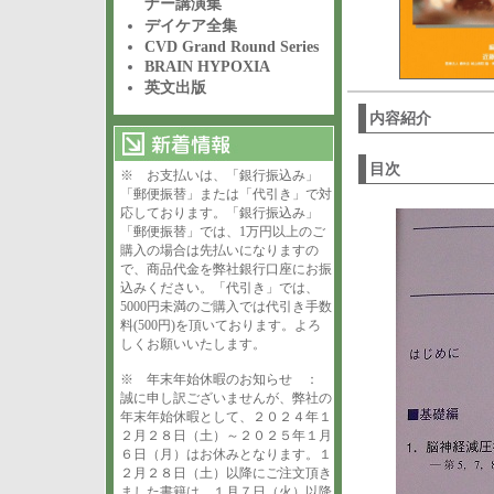
ナー講演集
デイケア全集
CVD Grand Round Series
BRAIN HYPOXIA
英文出版
内容紹介
目次
※ お支払いは、「銀行振込み」
「郵便振替」または「代引き」で対
応しております。「銀行振込み」
「郵便振替」では、1万円以上のご
購入の場合は先払いになりますの
で、商品代金を弊社銀行口座にお振
込みください。「代引き」では、
5000円未満のご購入では代引き手数
料(500円)を頂いております。よろ
しくお願いいたします。
※ 年末年始休暇のお知らせ ：
誠に申し訳ございませんが、弊社の
年末年始休暇として、２０２４年１
２月２８日（土）～２０２５年１月
６日（月）はお休みとなります。１
２月２８日（土）以降にご注文頂き
ました書籍は、１月７日（火）以降