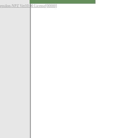
epsilon-NPZ Ver10.00 License[00000]