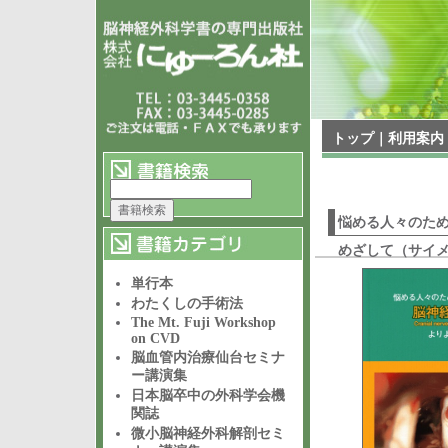
トップ
｜
利用案内
悩める人々のための 脳
めざして（サイ
単行本
わたくしの手術法
The Mt. Fuji Workshop
on CVD
脳血管内治療仙台セミナ
ー講演集
日本脳卒中の外科学会機
関誌
微小脳神経外科解剖セミ