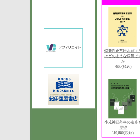
特発性正常圧水頭症
はどのような病気で
か
\660
(税込)
小児神経外科の進歩
展望
\19,800
(税込)