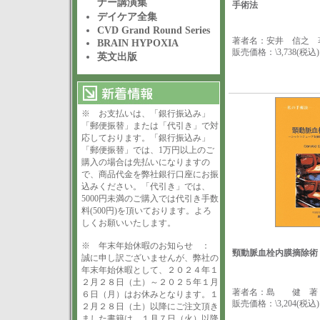
ナー講演集
手術法
デイケア全集
CVD Grand Round Series
著者名：安井 信之 
BRAIN HYPOXIA
販売価格：\3,738(税込)
英文出版
※ お支払いは、「銀行振込み」
「郵便振替」または「代引き」で対
応しております。「銀行振込み」
「郵便振替」では、1万円以上のご
購入の場合は先払いになりますの
で、商品代金を弊社銀行口座にお振
込みください。「代引き」では、
5000円未満のご購入では代引き手数
料(500円)を頂いております。よろ
しくお願いいたします。
※ 年末年始休暇のお知らせ ：
頸動脈血栓内膜摘除術
誠に申し訳ございませんが、弊社の
年末年始休暇として、２０２４年１
２月２８日（土）～２０２５年１月
著者名：島 健 著
６日（月）はお休みとなります。１
販売価格：\3,204(税込)
２月２８日（土）以降にご注文頂き
ました書籍は、１月７日（火）以降