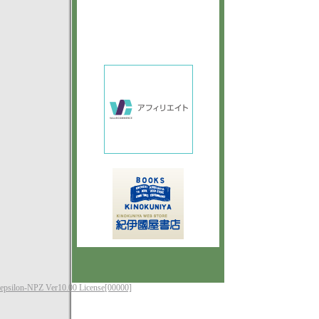
epsilon-NPZ Ver10.00 License[00000]