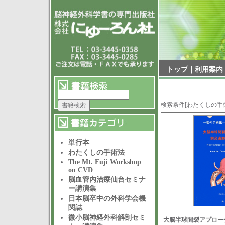
トップ
｜
利用案内
検索条件[わたくしの手術法
単行本
わたくしの手術法
The Mt. Fuji Workshop
on CVD
脳血管内治療仙台セミナ
ー講演集
日本脳卒中の外科学会機
関誌
微小脳神経外科解剖セミ
大脳半球間裂アプロー